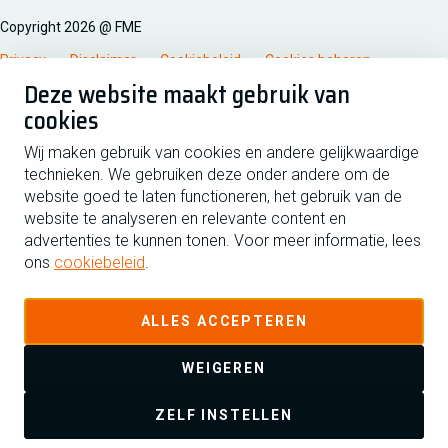
Copyright 2026 @ FME
Privacy
Disclaimer
Cookiebeleid
Cookies beheren
Deze website maakt gebruik van
cookies
Schrijf je in voor de nieuwsbrief
Wij maken gebruik van cookies en andere gelijkwaardige
technieken. We gebruiken deze onder andere om de
Voornaam
Tussen
website goed te laten functioneren, het gebruik van de
website te analyseren en relevante content en
advertenties te kunnen tonen. Voor meer informatie, lees
Achternaam
ons
cookiebeleid
.
E-mailadres
ALLES ACCEPTEREN
WEIGEREN
Ja ik schrijf me in voor de nieuwsbrief en ga akkoord met de
ZELF INSTELLEN
privacyverklaring