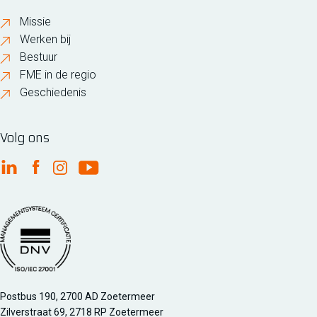
Missie
Werken bij
Bestuur
FME in de regio
Geschiedenis
Volg ons
FME Linkedin
FME Facebook
FME Instagram
FME Youtube
Managementsyteem certificatie DNV iso/iec 27001
Postbus 190, 2700 AD Zoetermeer
Zilverstraat 69, 2718 RP Zoetermeer