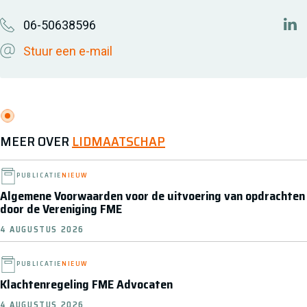
06-50638596
htt
Stuur een e-mail
MEER OVER
LIDMAATSCHAP
PUBLICATIE
NIEUW
Algemene Voorwaarden voor de uitvoering van opdrachten
door de Vereniging FME
4 AUGUSTUS 2026
PUBLICATIE
NIEUW
Klachtenregeling FME Advocaten
4 AUGUSTUS 2026