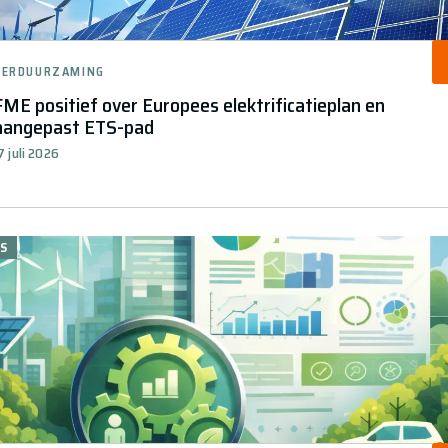
VERDUURZAMING
FME positief over Europees elektrificatieplan en
aangepast ETS-pad
7 juli 2026
S