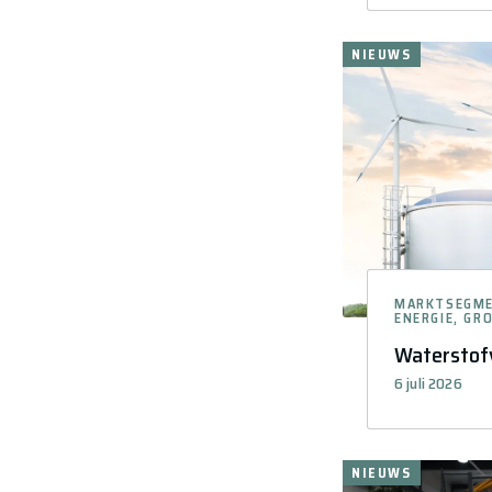
NIEUWS
MARKTSEGM
ENERGIE, GR
Waterstofv
6 juli 2026
NIEUWS