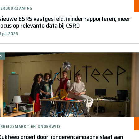
VERDUURZAMING
Nieuwe ESRS vastgesteld: minder rapporteren, meer
focus op relevante data bij CSRD
5 juli 2026
S
ARBEIDSMARKT EN ONDERWIJS
Dukteep groeit door: jongerencampagne slaat aan