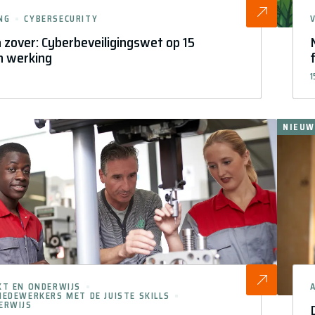
NG
CYBERSECURITY
a zover: Cyberbeveiligingswet op 15
n werking
1
NIEUW
KT EN ONDERWIJS
EDEWERKERS MET DE JUISTE SKILLS
ERWIJS