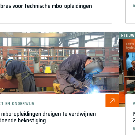
bres voor technische mbo-opleidingen
1
NIEUW
KT EN ONDERWIJS
 mbo-opleidingen dreigen te verdwijnen
doende bekostiging
8