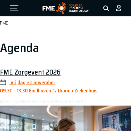
EVENT
FME Logo, to the homepage
FME
Agenda
FME Zorgevent 2026
Vrijdag 20 november
09:30 - 13:30
Eindhoven Catharina Ziekenhuis
MARKTSEGMENTEN
GEZONDHEID EN ZORG