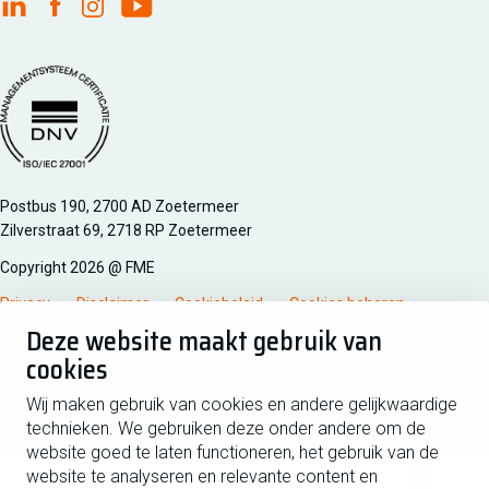
FME Linkedin
FME Facebook
FME Instagram
FME Youtube
Managementsyteem certificatie DNV iso/iec 27001
Postbus 190, 2700 AD Zoetermeer
Zilverstraat 69, 2718 RP Zoetermeer
Copyright 2026 @ FME
Privacy
Disclaimer
Cookiebeleid
Cookies beheren
Deze website maakt gebruik van
cookies
Schrijf je in voor de nieuwsbrief
Wij maken gebruik van cookies en andere gelijkwaardige
technieken. We gebruiken deze onder andere om de
Voornaam
Tussen
website goed te laten functioneren, het gebruik van de
website te analyseren en relevante content en