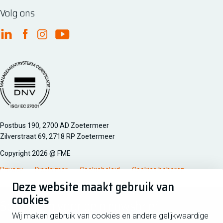
Volg ons
FME Linkedin
FME Facebook
FME Instagram
FME Youtube
Managementsyteem certificatie DNV iso/iec 27001
Postbus 190, 2700 AD Zoetermeer
Zilverstraat 69, 2718 RP Zoetermeer
Copyright 2026 @ FME
Privacy
Disclaimer
Cookiebeleid
Cookies beheren
Deze website maakt gebruik van
cookies
Schrijf je in voor de nieuwsbrief
Wij maken gebruik van cookies en andere gelijkwaardige