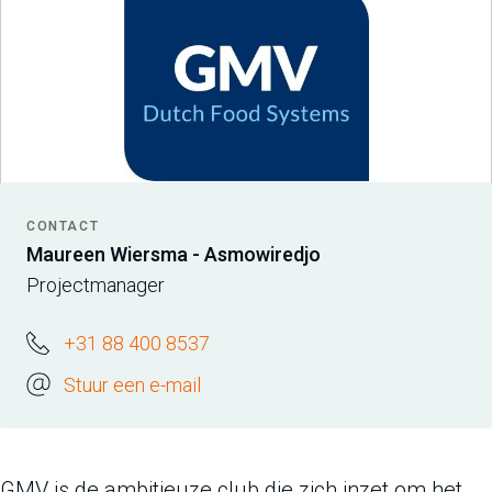
CONTACT
Maureen Wiersma - Asmowiredjo
Projectmanager
+31 88 400 8537
Stuur een e-mail
GMV is de ambitieuze club die zich inzet om het