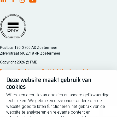
FME Linkedin
FME Facebook
FME Instagram
FME Youtube
Managementsyteem certificatie DNV iso/iec 27001
Postbus 190, 2700 AD Zoetermeer
Zilverstraat 69, 2718 RP Zoetermeer
Copyright 2026 @ FME
Privacy
Disclaimer
Cookiebeleid
Cookies beheren
Deze website maakt gebruik van
cookies
Schrijf je in voor de nieuwsbrief
Wij maken gebruik van cookies en andere gelijkwaardige
technieken. We gebruiken deze onder andere om de
Voornaam
Tussen
website goed te laten functioneren, het gebruik van de
website te analyseren en relevante content en