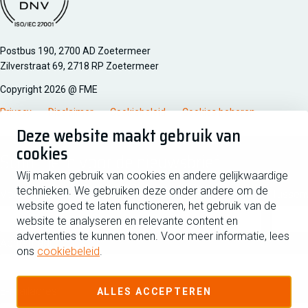
Managementsyteem certificatie DNV iso/iec 27001
Postbus 190, 2700 AD Zoetermeer
Zilverstraat 69, 2718 RP Zoetermeer
Copyright 2026 @ FME
Privacy
Disclaimer
Cookiebeleid
Cookies beheren
Deze website maakt gebruik van
cookies
Schrijf je in voor de nieuwsbrief
Wij maken gebruik van cookies en andere gelijkwaardige
technieken. We gebruiken deze onder andere om de
Voornaam
Tussen
website goed te laten functioneren, het gebruik van de
website te analyseren en relevante content en
advertenties te kunnen tonen. Voor meer informatie, lees
Achternaam
ons
cookiebeleid
.
E-mailadres
ALLES ACCEPTEREN