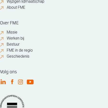
Wijzigen lidmaatschap
About FME
Over FME
Missie
Werken bij
Bestuur
FME in de regio
Geschiedenis
Volg ons
FME Linkedin
FME Facebook
FME Instagram
FME Youtube