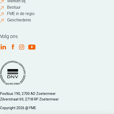
Werken bij
Bestuur
FME in de regio
Geschiedenis
Volg ons
FME Linkedin
FME Facebook
FME Instagram
FME Youtube
Managementsyteem certificatie DNV iso/iec 27001
Postbus 190, 2700 AD Zoetermeer
Zilverstraat 69, 2718 RP Zoetermeer
Copyright 2026 @ FME