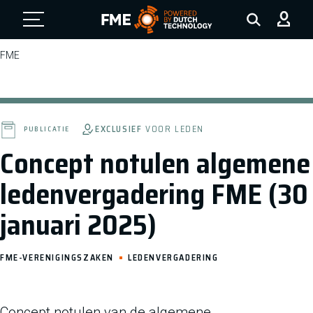
FME Logo, to the homepage
FME
EXCLUSIEF
VOOR LEDEN
PUBLICATIE
Concept notulen algemene
ledenvergadering FME (30
januari 2025)
FME-VERENIGINGSZAKEN
LEDENVERGADERING
Concept notulen van de algemene