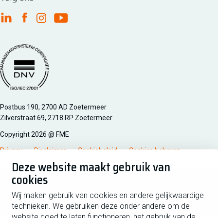
FME Linkedin
FME Facebook
FME Instagram
FME Youtube
Managementsyteem certificatie DNV iso/iec 27001
Postbus 190, 2700 AD Zoetermeer
Zilverstraat 69, 2718 RP Zoetermeer
Copyright 2026 @ FME
Privacy
Disclaimer
Cookiebeleid
Cookies beheren
Deze website maakt gebruik van
cookies
Schrijf je in voor de nieuwsbrief
Wij maken gebruik van cookies en andere gelijkwaardige
technieken. We gebruiken deze onder andere om de
Voornaam
Tussen
website goed te laten functioneren, het gebruik van de