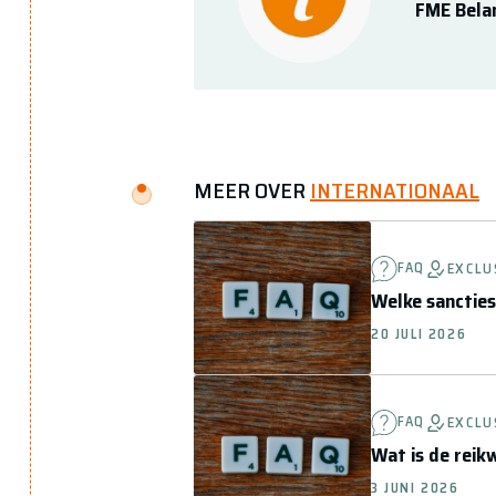
FME Bela
MEER OVER
INTERNATIONAAL
FAQ
EXCLU
Welke sancties
20 JULI 2026
FAQ
EXCLU
Wat is de reik
3 JUNI 2026