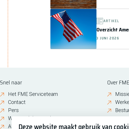
ARTIKEL
Overzicht Ame
3 JUNI 2026
Snel naar
Over FM
Het FME Serviceteam
Missi
Contact
Werke
Pers
Bestu
Wijzigen lidmaatschap
FME i
Deze website maakt gebruik van cook
About FME
Gesch