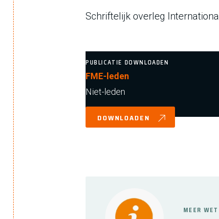
Schriftelijk overleg Internatio
PUBLICATIE DOWNLOADEN
FME-leden
Niet-leden
DOWNLOADEN
MEER WET