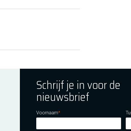
Schrijf je in voor de
nieuwsbrief
ok
tagram
E Youtube
Voornaam
Tu