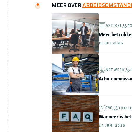
MEER OVER
ARBEIDSOMSTAND
ARTIKEL
E
Meer betrokken
15 JULI 2026
NETWERK
Arbo-commissi
FAQ
EXCLU
Wanneer is he
24 JUNI 2026