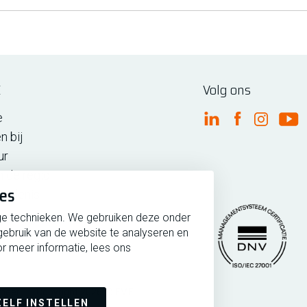
E
Volg ons
e
FME Linkedin
FME Facebo
FME Ins
FM
n bij
ur
n de regio
ies
iedenis
ge technieken. We gebruiken deze onder
gebruik van de website te analyseren en
r meer informatie, lees ons
rmeer
Copyright 2026 @ FME
Managementsytee
ZELF INSTELLEN