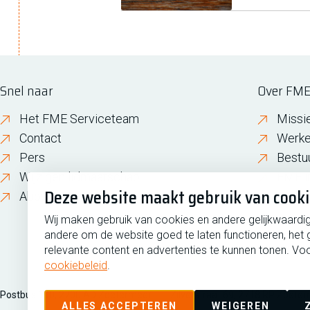
Snel naar
Over FM
Het FME Serviceteam
Missi
Contact
Werke
Pers
Bestu
Wijzigen lidmaatschap
FME i
Deze website maakt gebruik van cook
About FME
Gesch
Wij maken gebruik van cookies en andere gelijkwaardi
andere om de website goed te laten functioneren, het 
relevante content en advertenties te kunnen tonen. Voo
cookiebeleid
.
Postbus 190, 2700 AD Zoetermeer
Zilverstraat 69, 2718 RP Zoete
ALLES ACCEPTEREN
WEIGEREN