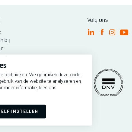
E
Volg ons
e
FME Linkedin
FME Facebo
FME Ins
FM
n bij
ur
n de regio
ies
iedenis
ge technieken. We gebruiken deze onder
gebruik van de website te analyseren en
r meer informatie, lees ons
rmeer
Copyright 2026 @ FME
Managementsytee
ZELF INSTELLEN