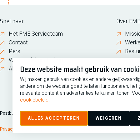
Snel naar
Over FM
Het FME Serviceteam
Missi
Contact
Werke
Pers
Bestu
Wijzigen lidmaatschap
FME i
Deze website maakt gebruik van cook
About FME
Gesch
Wij maken gebruik van cookies en andere gelijkwaardi
andere om de website goed te laten functioneren, het 
relevante content en advertenties te kunnen tonen. Voo
cookiebeleid
.
Postbus 190, 2700 AD Zoetermeer
Zilverstraat 69, 2718 RP Zoete
ALLES ACCEPTEREN
WEIGEREN
Privacy
Disclaimer
Cookiebeleid
Cookies beheren