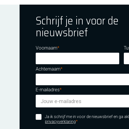
Schrijf je in voor de
nieuwsbrief
ok
tagram
E Youtube
Voornaam
Tu
Achternaam
E-mailadres
m certificatie DNV iso/iec 27001
Ja ik schrijf me in voor de nieuwsbrief en ga 
privacyverklaring