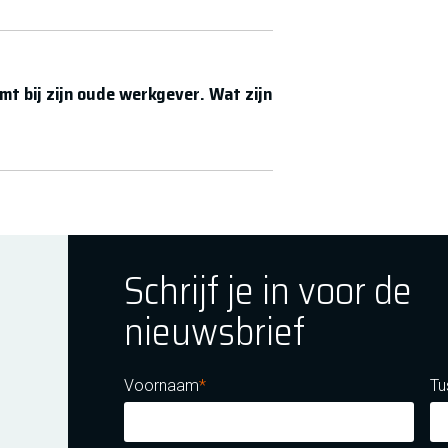
t bij zijn oude werkgever. Wat zijn
Schrijf je in voor de
nieuwsbrief
ok
tagram
E Youtube
Voornaam
Tu