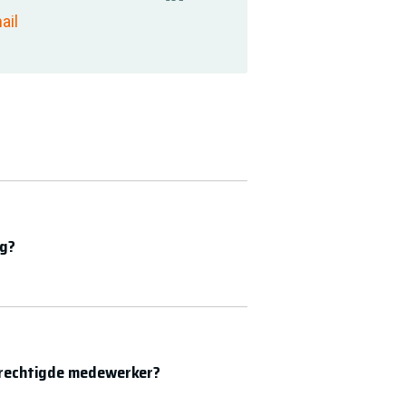
https://www.linkedin.com/comp
ail
ng?
erechtigde medewerker?