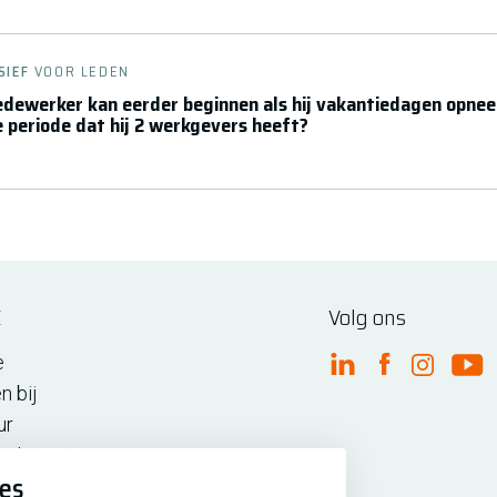
SIEF
VOOR LEDEN
dewerker kan eerder beginnen als hij vakantiedagen opneem
de periode dat hij 2 werkgevers heeft?
E
Volg ons
e
FME Linkedin
FME Facebo
FME Ins
FM
n bij
ur
n de regio
ies
iedenis