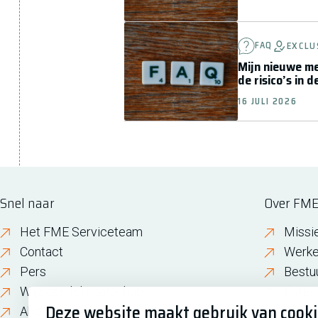
FAQ
EXCLU
Mijn nieuwe me
de risico’s in 
16 JULI 2026
Snel naar
Over FM
Het FME Serviceteam
Missi
Contact
Werke
Pers
Bestu
Wijzigen lidmaatschap
FME i
Deze website maakt gebruik van cook
About FME
Gesch