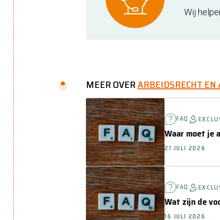
Wij helpe
MEER OVER
ARBEIDSRECHT EN
FAQ
EXCLU
Waar moet je a
21 JULI 2026
FAQ
EXCLU
Wat zijn de v
16 JULI 2026