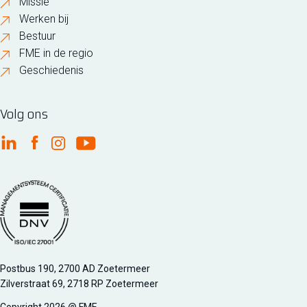
Missie
Werken bij
Bestuur
FME in de regio
Geschiedenis
Volg ons
FME Linkedin
FME Facebook
FME Instagram
FME Youtube
Managementsyteem certificatie DNV iso/iec 27001
Postbus 190, 2700 AD Zoetermeer
Zilverstraat 69, 2718 RP Zoetermeer
Copyright 2026 @ FME