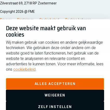
Zilverstraat 69, 2718 RP Zoetermeer
Copyright 2026 @ FME
Privacy
Disclaimer
Cookiebeleid
Cookies beheren
Deze website maakt gebruik van
cookies
Schrijf je in voor de nieuwsbrief
Wij maken gebruik van cookies en andere gelijkwaardige
technieken. We gebruiken deze onder andere om de
Voornaam
Tussen
website goed te laten functioneren, het gebruik van de
website te analyseren en relevante content en
advertenties te kunnen tonen. Voor meer informatie, lees
Achternaam
ons
cookiebeleid
.
E-mailadres
ALLES ACCEPTEREN
WEIGEREN
Ja ik schrijf me in voor de nieuwsbrief en ga akkoord met de
ZELF INSTELLEN