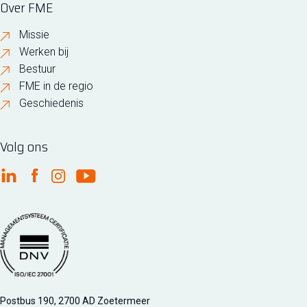
Over FME
Missie
Werken bij
Bestuur
FME in de regio
Geschiedenis
Volg ons
FME Linkedin
FME Facebook
FME Instagram
FME Youtube
Managementsyteem certificatie DNV iso/iec 27001
Postbus 190, 2700 AD Zoetermeer