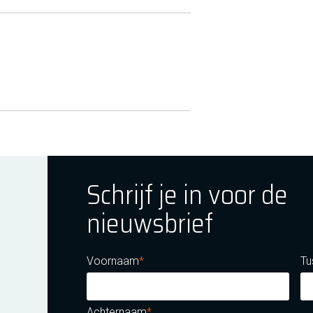
Schrijf je in voor de
nieuwsbrief
ok
tagram
E Youtube
Voornaam
Tu
Achternaam