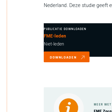
Nederland. Deze studie geeft ee
PUBLICATIE DOWNLOADEN
FME-leden
Niet-leden
DOWNLOADEN
MEER WET
FME Zorg