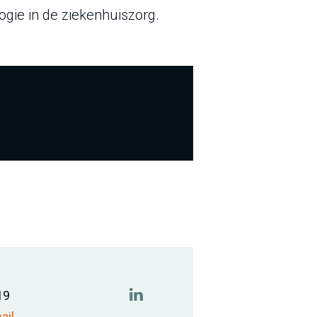
ogie in de ziekenhuiszorg.
19
https://www.linkedin.com/comp
ail