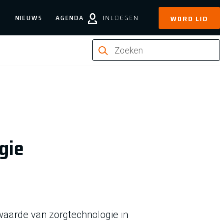
NIEUWS
AGENDA
INLOGGEN
WORD LID
gie
aarde van zorgtechnologie in