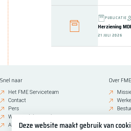
PUBLICATIE
Herziening MDR
21 JULI 2026
Snel naar
Over FM
Het FME Serviceteam
Missi
Contact
Werke
Pers
Bestu
Wijzigen lidmaatschap
FME i
Deze website maakt gebruik van cook
About FME
Gesch