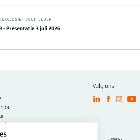
EXCLUSIEF
VOOR LEDEN
 - Presentatie 3 juli 2026
E
Volg ons
e
FME Linkedin
FME Facebo
FME Ins
FM
n bij
ur
n de regio
ies
iedenis