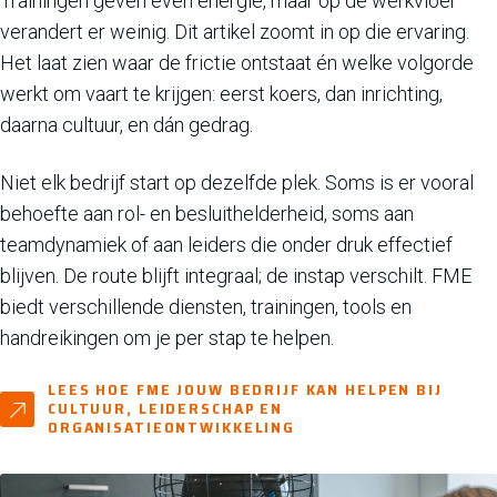
Trainingen geven even energie, maar op de werkvloer
verandert er weinig. Dit artikel zoomt in op die ervaring.
Het laat zien waar de frictie ontstaat én welke volgorde
werkt om vaart te krijgen: eerst koers, dan inrichting,
daarna cultuur, en dán gedrag.
Niet elk bedrijf start op dezelfde plek. Soms is er vooral
behoefte aan rol- en besluithelderheid, soms aan
teamdynamiek of aan leiders die onder druk effectief
blijven. De route blijft integraal; de instap verschilt. FME
biedt verschillende diensten, trainingen, tools en
handreikingen om je per stap te helpen.
LEES HOE FME JOUW BEDRIJF KAN HELPEN BIJ
CULTUUR, LEIDERSCHAP EN
ORGANISATIEONTWIKKELING