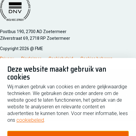
Managementsyteem certificatie DNV iso/iec 27001
Postbus 190, 2700 AD Zoetermeer
Zilverstraat 69, 2718 RP Zoetermeer
Copyright 2026 @ FME
Privacy
Disclaimer
Cookiebeleid
Cookies beheren
Deze website maakt gebruik van
cookies
Schrijf je in voor de nieuwsbrief
Wij maken gebruik van cookies en andere gelijkwaardige
technieken. We gebruiken deze onder andere om de
Voornaam
Tussen
website goed te laten functioneren, het gebruik van de
website te analyseren en relevante content en
advertenties te kunnen tonen. Voor meer informatie, lees
Achternaam
ons
cookiebeleid
.