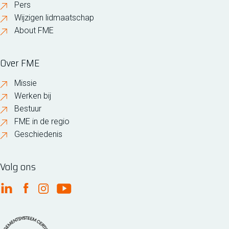
Pers
Wijzigen lidmaatschap
About FME
Over FME
Missie
Werken bij
Bestuur
FME in de regio
Geschiedenis
Volg ons
FME Linkedin
FME Facebook
FME Instagram
FME Youtube