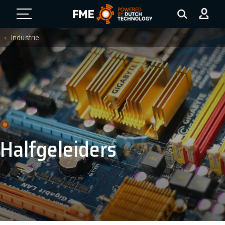
FME Logo, to the homepage
Industrie
Halfgeleiders