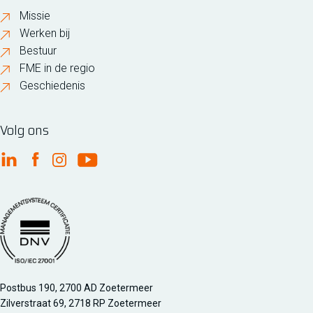
Missie
Werken bij
Bestuur
FME in de regio
Geschiedenis
Volg ons
FME Linkedin
FME Facebook
FME Instagram
FME Youtube
Managementsyteem certificatie DNV iso/iec 27001
Postbus 190, 2700 AD Zoetermeer
Zilverstraat 69, 2718 RP Zoetermeer