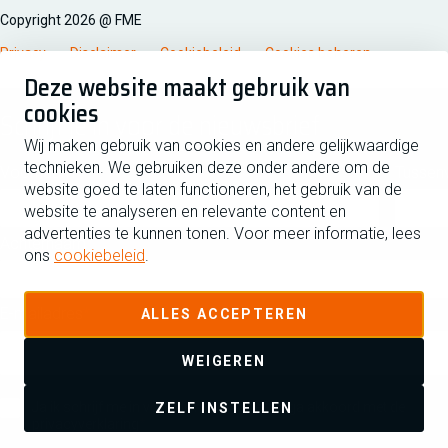
Copyright 2026 @ FME
Privacy
Disclaimer
Cookiebeleid
Cookies beheren
Deze website maakt gebruik van
cookies
Schrijf je in voor de nieuwsbrief
Wij maken gebruik van cookies en andere gelijkwaardige
technieken. We gebruiken deze onder andere om de
Voornaam
Tussen
website goed te laten functioneren, het gebruik van de
website te analyseren en relevante content en
advertenties te kunnen tonen. Voor meer informatie, lees
Achternaam
ons
cookiebeleid
.
E-mailadres
ALLES ACCEPTEREN
WEIGEREN
Ja ik schrijf me in voor de nieuwsbrief en ga akkoord met de
ZELF INSTELLEN
privacyverklaring