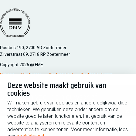
Managementsyteem certificatie DNV iso/iec 27001
Postbus 190, 2700 AD Zoetermeer
Zilverstraat 69, 2718 RP Zoetermeer
Copyright 2026 @ FME
Privacy
Disclaimer
Cookiebeleid
Cookies beheren
Deze website maakt gebruik van
cookies
Schrijf je in voor de nieuwsbrief
Wij maken gebruik van cookies en andere gelijkwaardige
technieken. We gebruiken deze onder andere om de
Voornaam
Tussen
website goed te laten functioneren, het gebruik van de
website te analyseren en relevante content en
advertenties te kunnen tonen. Voor meer informatie, lees
Achternaam