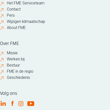
Het FME Serviceteam
Contact
Pers
Wijzigen lidmaatschap
About FME
Over FME
Missie
Werken bij
Bestuur
FME in de regio
Geschiedenis
Volg ons
FME Linkedin
FME Facebook
FME Instagram
FME Youtube