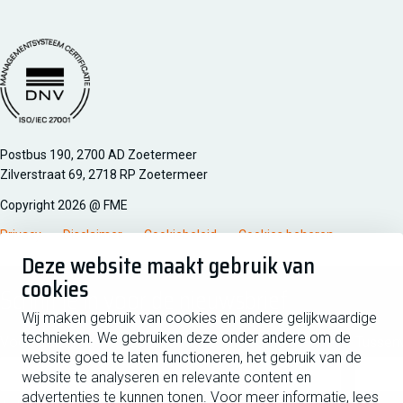
FME Linkedin
FME Facebook
FME Instagram
FME Youtube
Managementsyteem certificatie DNV iso/iec 27001
Postbus 190, 2700 AD Zoetermeer
Zilverstraat 69, 2718 RP Zoetermeer
Copyright 2026 @ FME
Privacy
Disclaimer
Cookiebeleid
Cookies beheren
Deze website maakt gebruik van
cookies
Schrijf je in voor de nieuwsbrief
Wij maken gebruik van cookies en andere gelijkwaardige
technieken. We gebruiken deze onder andere om de
Voornaam
Tussen
website goed te laten functioneren, het gebruik van de
website te analyseren en relevante content en
advertenties te kunnen tonen. Voor meer informatie, lees