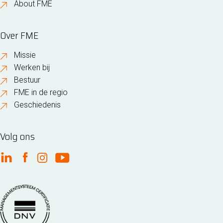
About FME
Over FME
Missie
Werken bij
Bestuur
FME in de regio
Geschiedenis
Volg ons
FME Linkedin
FME Facebook
FME Instagram
FME Youtube