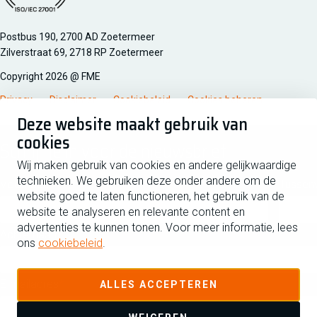
Managementsyteem certificatie DNV iso/iec 27001
Postbus 190, 2700 AD Zoetermeer
Zilverstraat 69, 2718 RP Zoetermeer
Copyright 2026 @ FME
Privacy
Disclaimer
Cookiebeleid
Cookies beheren
Deze website maakt gebruik van
cookies
Schrijf je in voor de nieuwsbrief
Wij maken gebruik van cookies en andere gelijkwaardige
technieken. We gebruiken deze onder andere om de
Voornaam
Tussen
website goed te laten functioneren, het gebruik van de
website te analyseren en relevante content en
advertenties te kunnen tonen. Voor meer informatie, lees
Achternaam
ons
cookiebeleid
.
E-mailadres
ALLES ACCEPTEREN