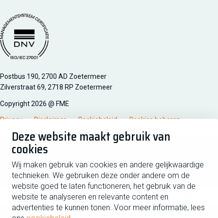
Managementsyteem certificatie DNV iso/iec 27001
Postbus 190, 2700 AD Zoetermeer
Zilverstraat 69, 2718 RP Zoetermeer
Copyright 2026 @ FME
Privacy
Disclaimer
Cookiebeleid
Cookies beheren
Deze website maakt gebruik van
cookies
Schrijf je in voor de nieuwsbrief
Wij maken gebruik van cookies en andere gelijkwaardige
technieken. We gebruiken deze onder andere om de
Voornaam
Tussen
website goed te laten functioneren, het gebruik van de
website te analyseren en relevante content en
advertenties te kunnen tonen. Voor meer informatie, lees
Achternaam