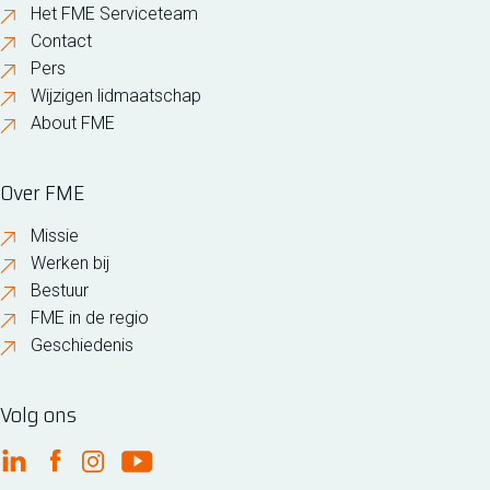
Het FME Serviceteam
Contact
Pers
Wijzigen lidmaatschap
About FME
Over FME
Missie
Werken bij
Bestuur
FME in de regio
Geschiedenis
Volg ons
FME Linkedin
FME Facebook
FME Instagram
FME Youtube