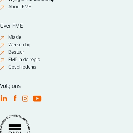
About FME
Over FME
Missie
Werken bij
Bestuur
FME in de regio
Geschiedenis
Volg ons
FME Linkedin
FME Facebook
FME Instagram
FME Youtube