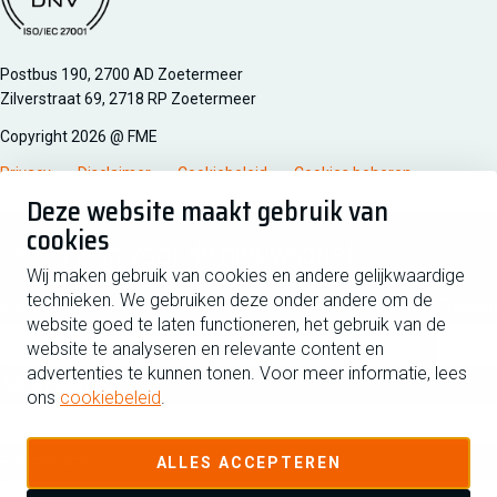
Managementsyteem certificatie DNV iso/iec 27001
Postbus 190, 2700 AD Zoetermeer
Zilverstraat 69, 2718 RP Zoetermeer
Copyright 2026 @ FME
Privacy
Disclaimer
Cookiebeleid
Cookies beheren
Deze website maakt gebruik van
cookies
Schrijf je in voor de nieuwsbrief
Wij maken gebruik van cookies en andere gelijkwaardige
technieken. We gebruiken deze onder andere om de
Voornaam
Tussen
website goed te laten functioneren, het gebruik van de
website te analyseren en relevante content en
advertenties te kunnen tonen. Voor meer informatie, lees
Achternaam
ons
cookiebeleid
.
E-mailadres
ALLES ACCEPTEREN