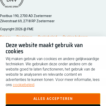
Managementsyteem certificatie DNV iso/iec 27001
Postbus 190, 2700 AD Zoetermeer
Zilverstraat 69, 2718 RP Zoetermeer
Copyright 2026 @ FME
Privacy
Disclaimer
Cookiebeleid
Cookies beheren
Deze website maakt gebruik van
cookies
Schrijf je in voor de nieuwsbrief
Wij maken gebruik van cookies en andere gelijkwaardige
technieken. We gebruiken deze onder andere om de
Voornaam
Tussen
website goed te laten functioneren, het gebruik van de
website te analyseren en relevante content en
advertenties te kunnen tonen. Voor meer informatie, lees
Achternaam
ons
cookiebeleid
.
E-mailadres
ALLES ACCEPTEREN