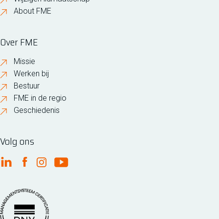
About FME
Over FME
Missie
Werken bij
Bestuur
FME in de regio
Geschiedenis
Volg ons
FME Linkedin
FME Facebook
FME Instagram
FME Youtube