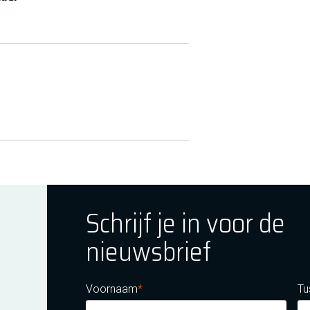
Schrijf je in voor de
nieuwsbrief
ok
tagram
E Youtube
Voornaam
Tu