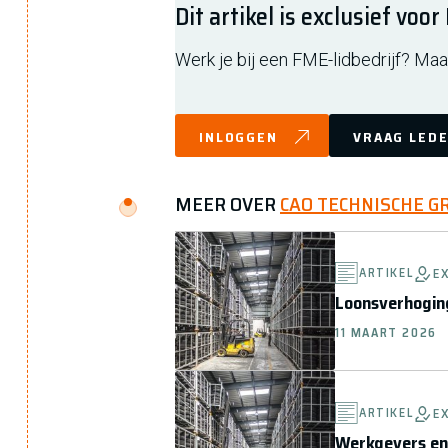
Dit artikel is exclusief voo
Werk je bij een FME-lidbedrijf? Maak
INLOGGEN
VRAAG LEDE
MEER OVER
CAO TECHNISCHE 
ARTIKEL
E
Loonsverhoging
11 MAART 2026
ARTIKEL
E
Werkgevers en