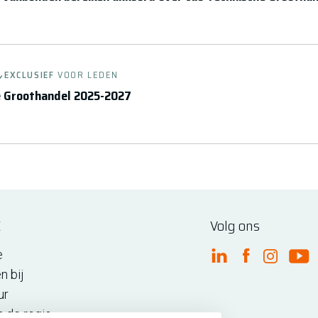
6
EXCLUSIEF
VOOR LEDEN
e Groothandel 2025-2027
6
E
Volg ons
e
FME Linkedin
FME Facebo
FME Ins
FM
n bij
ur
n de regio