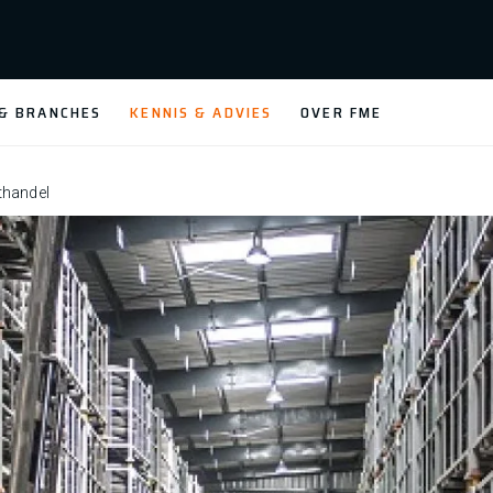
 & BRANCHES
KENNIS & ADVIES
OVER FME
thandel