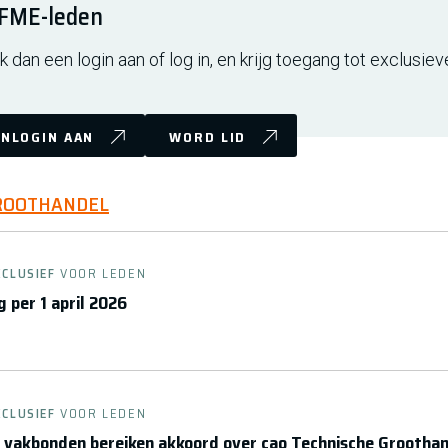
r FME-leden
 dan een login aan of log in, en krijg toegang tot exclusiev
NLOGIN AAN
WORD LID
GROOTHANDEL
XCLUSIEF
VOOR LEDEN
 per 1 april 2026
XCLUSIEF
VOOR LEDEN
 vakbonden bereiken akkoord over cao Technische Grootha