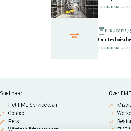
3 FEBRUARI 202
PUBLICATIE
Cao Technisch
3 FEBRUARI 202
Snel naar
Over FM
Het FME Serviceteam
Missi
Contact
Werke
Pers
Bestu
Wijzigen lidmaatschap
FME i