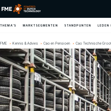
FME Logo, to the homepage
THEMA'S
MARKTSEGMENTEN
STANDPUNTEN
LEDEN
FME
Kennis & Advies
Cao en Pensioen
Cao Technische Groo