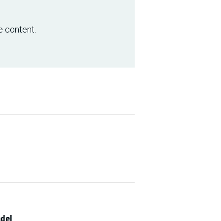
e content.
ndel