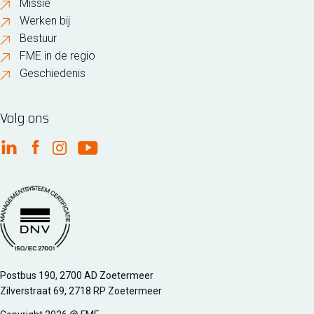
Missie
Werken bij
Bestuur
FME in de regio
Geschiedenis
Volg ons
FME Linkedin
FME Facebook
FME Instagram
FME Youtube
Managementsyteem certificatie DNV iso/iec 27001
Postbus 190, 2700 AD Zoetermeer
Zilverstraat 69, 2718 RP Zoetermeer