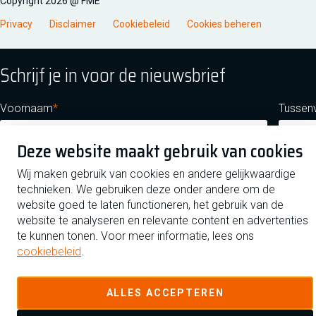
Copyright 2026 @ FME
Privacy
Disclaimer
Cookiebeleid
Cookies beheren
Schrijf je in voor de nieuwsbrief
Voornaam
Tussen
Deze website maakt gebruik van cookies
Achternaam
Wij maken gebruik van cookies en andere gelijkwaardige
technieken. We gebruiken deze onder andere om de
website goed te laten functioneren, het gebruik van de
E-mailadres
website te analyseren en relevante content en advertenties
te kunnen tonen. Voor meer informatie, lees ons
cookiebeleid
.
Ja ik schrijf me in voor de nieuwsbrief en ga akkoord met de
privacyverklaring
ALLES ACCEPTEREN