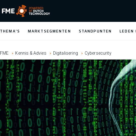
FME Logo, to the homepage
THEMA'S
MARKTSEGMENTEN
STANDPUNTEN
LEDEN
FME
Kennis & Advies
Digitalisering
Cybersecurity