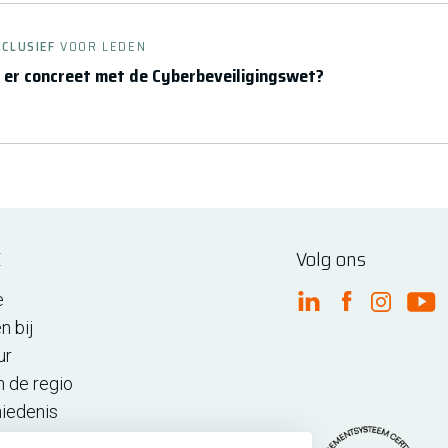
XCLUSIEF
VOOR LEDEN
 er concreet met de Cyberbeveiligingswet?
E
Volg ons
e
FME Linkedin
FME Facebo
FME Ins
FM
n bij
ur
n de regio
iedenis