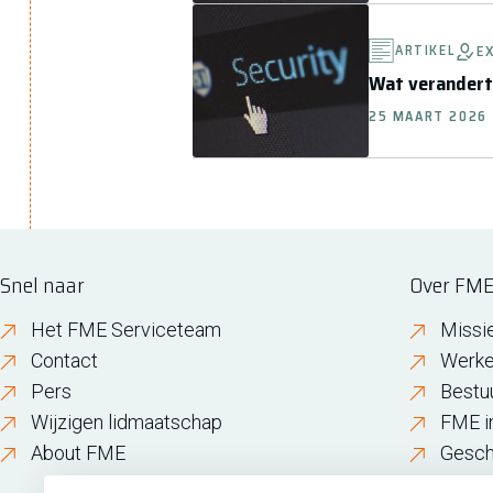
ARTIKEL
E
Wat verandert
25 MAART 2026
Snel naar
Over FM
Het FME Serviceteam
Missi
Contact
Werke
Pers
Bestu
Wijzigen lidmaatschap
FME i
About FME
Gesch