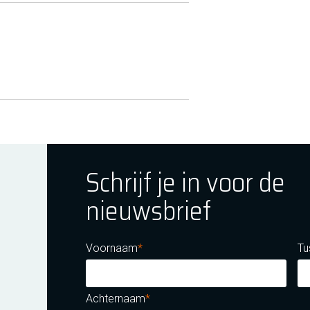
Schrijf je in voor de
nieuwsbrief
ok
tagram
E Youtube
Voornaam
Tu
Achternaam