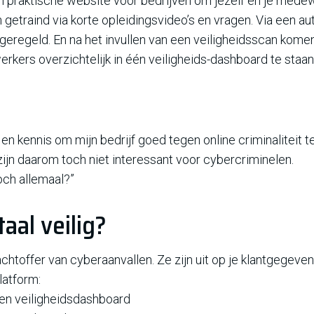
en praktische website voor bedrijven om jezelf en je medewe
etraind via korte opleidingsvideo’s en vragen. Via een aut
geregeld. En na het invullen van een veiligheidsscan komen
rkers overzichtelijk in één veiligheids-dashboard te staan
en kennis om mijn bedrijf goed tegen online criminaliteit te
 zijn daarom toch niet interessant voor cybercriminelen.
toch allemaal?”
taal veilig?
toffer van cyberaanvallen. Ze zijn uit op je klantgegeven
latform:
 en veiligheidsdashboard