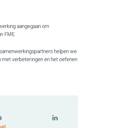
enwerking aangegaan om
van FME.
en samenwerkingspartners helpen we
an met verbeteringen en het oefenen
9
https://www.linkedin.com/in/bak
ail