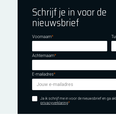
Schrijf je in voor de
nieuwsbrief
ok
tagram
E Youtube
Voornaam
Tu
Achternaam
E-mailadres
m certificatie DNV iso/iec 27001
Ja ik schrijf me in voor de nieuwsbrief en ga 
privacyverklaring