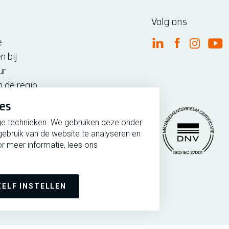
E
Volg ons
e
FME Linkedin
FME Facebo
FME Ins
FM
n bij
ur
n de regio
iedenis
ies
ge technieken. We gebruiken deze onder
gebruik van de website te analyseren en
r meer informatie, lees ons
rmeer
Copyright 2026 @ FME
Managementsytee
ZELF INSTELLEN