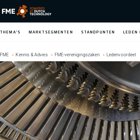
FME Logo, to the homepage
THEMA'S
MARKTSEGMENTEN
STANDPUNTEN
LEDEN
FME
Kennis & Advies
FME-verenigingszaken
Ledenvoordeel