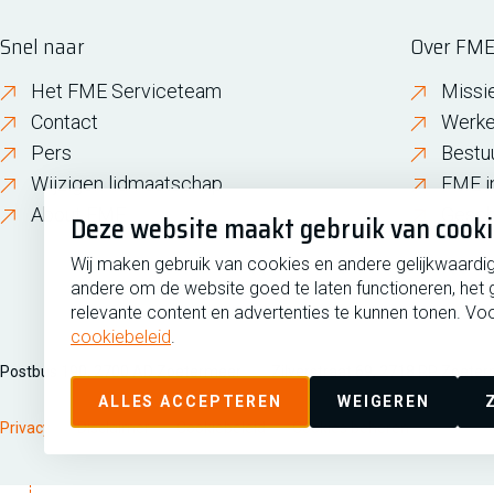
Snel naar
Over FM
Het FME Serviceteam
Missi
Contact
Werke
Pers
Bestu
Wijzigen lidmaatschap
FME i
About FME
Gesch
Deze website maakt gebruik van cook
Wij maken gebruik van cookies en andere gelijkwaardi
andere om de website goed te laten functioneren, het 
relevante content en advertenties te kunnen tonen. Voo
cookiebeleid
.
Postbus 190, 2700 AD Zoetermeer
Zilverstraat 69, 2718 RP Zoete
ALLES ACCEPTEREN
WEIGEREN
Privacy
Disclaimer
Cookiebeleid
Cookies beheren