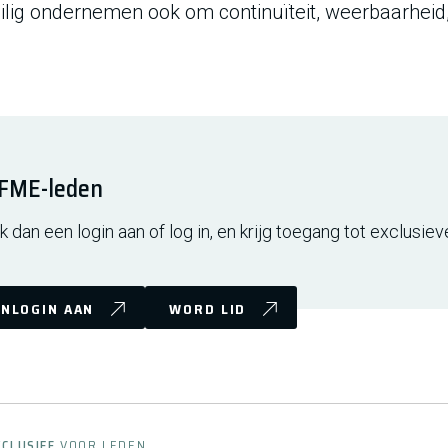
veilig ondernemen ook om continuïteit, weerbaarheid
r FME-leden
 dan een login aan of log in, en krijg toegang tot exclusiev
NLOGIN AAN
WORD LID
XCLUSIEF
VOOR LEDEN