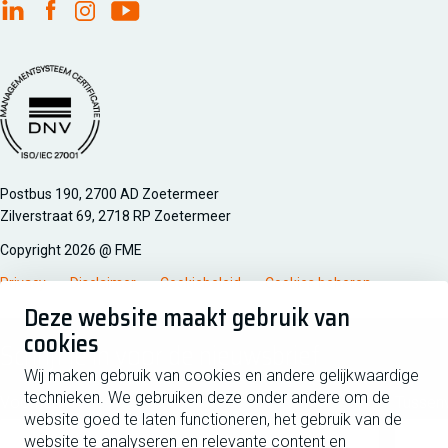
FME Linkedin
FME Facebook
FME Instagram
FME Youtube
Managementsyteem certificatie DNV iso/iec 27001
Postbus 190, 2700 AD Zoetermeer
Zilverstraat 69, 2718 RP Zoetermeer
Copyright 2026 @ FME
Privacy
Disclaimer
Cookiebeleid
Cookies beheren
Deze website maakt gebruik van
cookies
Schrijf je in voor de nieuwsbrief
Wij maken gebruik van cookies en andere gelijkwaardige
technieken. We gebruiken deze onder andere om de
Voornaam
Tussen
website goed te laten functioneren, het gebruik van de
website te analyseren en relevante content en