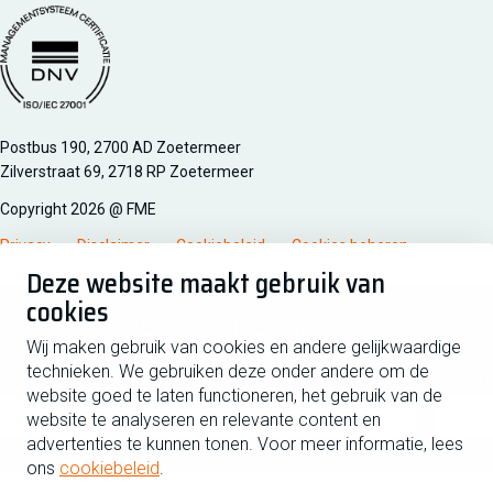
Managementsyteem certificatie DNV iso/iec 27001
Postbus 190, 2700 AD Zoetermeer
Zilverstraat 69, 2718 RP Zoetermeer
Copyright 2026 @ FME
Privacy
Disclaimer
Cookiebeleid
Cookies beheren
Deze website maakt gebruik van
cookies
Schrijf je in voor de nieuwsbrief
Wij maken gebruik van cookies en andere gelijkwaardige
technieken. We gebruiken deze onder andere om de
Voornaam
Tussen
website goed te laten functioneren, het gebruik van de
website te analyseren en relevante content en
advertenties te kunnen tonen. Voor meer informatie, lees
Achternaam
ons
cookiebeleid
.