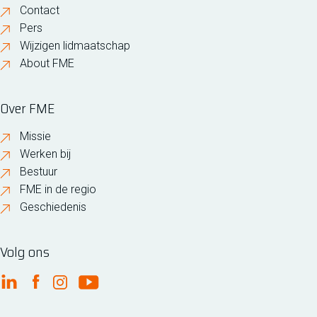
Contact
Pers
Wijzigen lidmaatschap
About FME
Over FME
Missie
Werken bij
Bestuur
FME in de regio
Geschiedenis
Volg ons
FME Linkedin
FME Facebook
FME Instagram
FME Youtube