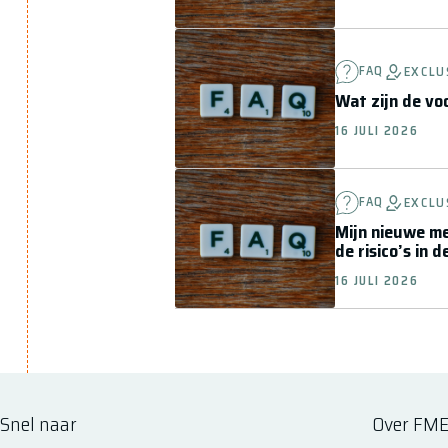
FAQ
EXCLU
Wat zijn de v
16 JULI 2026
FAQ
EXCLU
Mijn nieuwe me
de risico’s in 
16 JULI 2026
Snel naar
Over FM