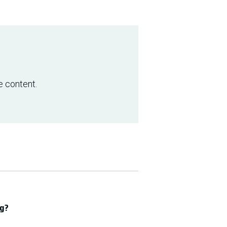
e content.
ng?