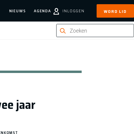
NIEUWS
AGENDA
INLOGGEN
WORD LID
ee jaar
EENKOMST