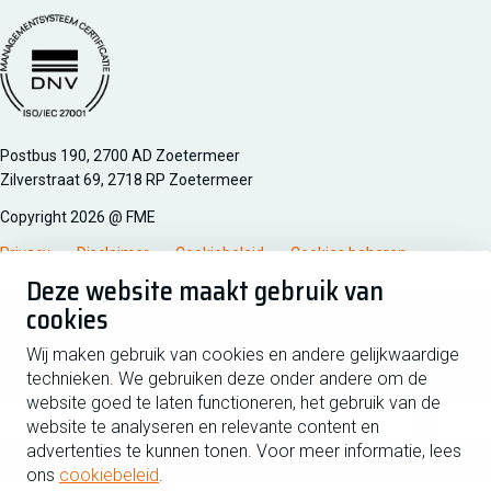
Managementsyteem certificatie DNV iso/iec 27001
Postbus 190, 2700 AD Zoetermeer
Zilverstraat 69, 2718 RP Zoetermeer
Copyright 2026 @ FME
Privacy
Disclaimer
Cookiebeleid
Cookies beheren
Deze website maakt gebruik van
cookies
Schrijf je in voor de nieuwsbrief
Wij maken gebruik van cookies en andere gelijkwaardige
technieken. We gebruiken deze onder andere om de
Voornaam
Tussen
website goed te laten functioneren, het gebruik van de
website te analyseren en relevante content en
advertenties te kunnen tonen. Voor meer informatie, lees
Achternaam
ons
cookiebeleid
.