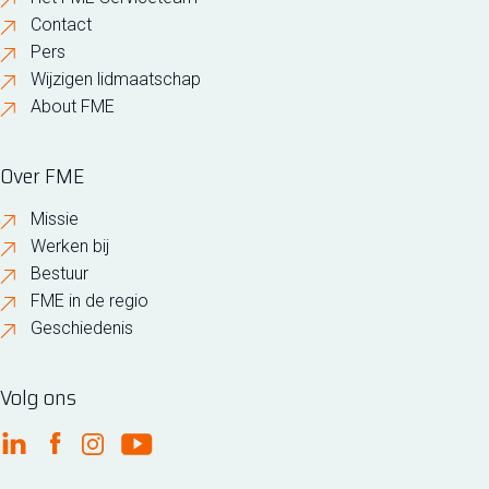
Contact
Pers
Wijzigen lidmaatschap
About FME
Over FME
Missie
Werken bij
Bestuur
FME in de regio
Geschiedenis
Volg ons
FME Linkedin
FME Facebook
FME Instagram
FME Youtube