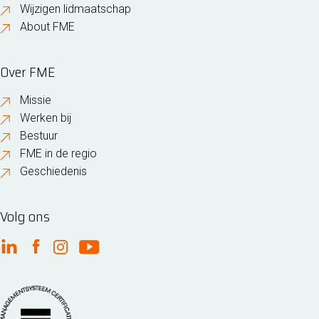
Wijzigen lidmaatschap
About FME
Over FME
Missie
Werken bij
Bestuur
FME in de regio
Geschiedenis
Volg ons
FME Linkedin
FME Facebook
FME Instagram
FME Youtube