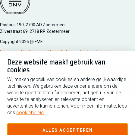
Managementsyteem certificatie DNV iso/iec 27001
Postbus 190, 2700 AD Zoetermeer
Zilverstraat 69, 2718 RP Zoetermeer
Copyright 2026 @ FME
Privacy
Disclaimer
Cookiebeleid
Cookies beheren
Deze website maakt gebruik van
cookies
Schrijf je in voor de nieuwsbrief
Wij maken gebruik van cookies en andere gelijkwaardige
technieken. We gebruiken deze onder andere om de
Voornaam
Tussen
website goed te laten functioneren, het gebruik van de
website te analyseren en relevante content en
advertenties te kunnen tonen. Voor meer informatie, lees
Achternaam
ons
cookiebeleid
.
E-mailadres
ALLES ACCEPTEREN