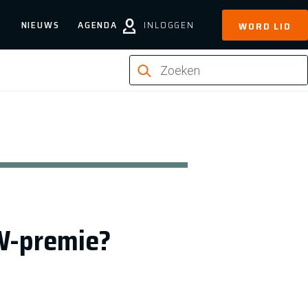
NIEUWS
AGENDA
INLOGGEN
WORD LID
WW-premie?