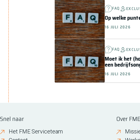
FAQ
EXCLU
Op welke punt
16 JULI 2026
FAQ
EXCLU
Moet ik het (h
een bedrijfson
16 JULI 2026
Snel naar
Over FM
Het FME Serviceteam
Missi