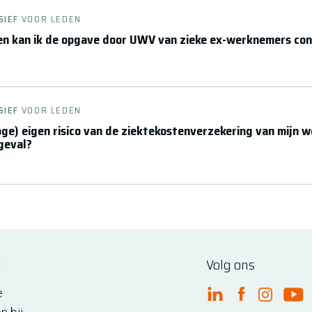
SIEF
VOOR LEDEN
en kan ik de opgave door UWV van zieke ex-werknemers con
SIEF
VOOR LEDEN
oge) eigen risico van de ziektekostenverzekering van mijn
geval?
E
Volg ons
e
FME Linkedin
FME Facebo
FME Ins
FM