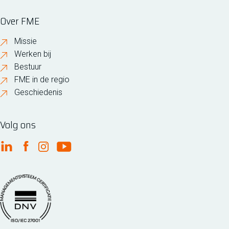
Over FME
Missie
Werken bij
Bestuur
FME in de regio
Geschiedenis
Volg ons
FME Linkedin
FME Facebook
FME Instagram
FME Youtube