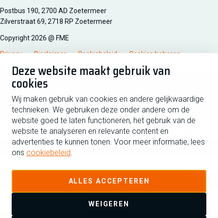
Managementsyteem certificatie DNV iso/iec 27001
Postbus 190, 2700 AD Zoetermeer
Zilverstraat 69, 2718 RP Zoetermeer
Copyright 2026 @ FME
Privacy
Disclaimer
Cookiebeleid
Cookies beheren
Deze website maakt gebruik van
cookies
Schrijf je in voor de nieuwsbrief
Wij maken gebruik van cookies en andere gelijkwaardige
technieken. We gebruiken deze onder andere om de
Voornaam
Tussen
website goed te laten functioneren, het gebruik van de
website te analyseren en relevante content en
advertenties te kunnen tonen. Voor meer informatie, lees
Achternaam
ons
cookiebeleid
.
E-mailadres
ALLES ACCEPTEREN
WEIGEREN