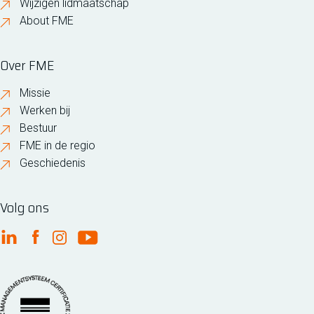
Wijzigen lidmaatschap
About FME
Over FME
Missie
Werken bij
Bestuur
FME in de regio
Geschiedenis
Volg ons
FME Linkedin
FME Facebook
FME Instagram
FME Youtube