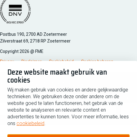
Managementsyteem certificatie DNV iso/iec 27001
Postbus 190, 2700 AD Zoetermeer
Zilverstraat 69, 2718 RP Zoetermeer
Copyright 2026 @ FME
Privacy
Disclaimer
Cookiebeleid
Cookies beheren
Deze website maakt gebruik van
cookies
Schrijf je in voor de nieuwsbrief
Wij maken gebruik van cookies en andere gelijkwaardige
technieken. We gebruiken deze onder andere om de
Voornaam
Tussen
website goed te laten functioneren, het gebruik van de
website te analyseren en relevante content en
advertenties te kunnen tonen. Voor meer informatie, lees
Achternaam
ons
cookiebeleid
.