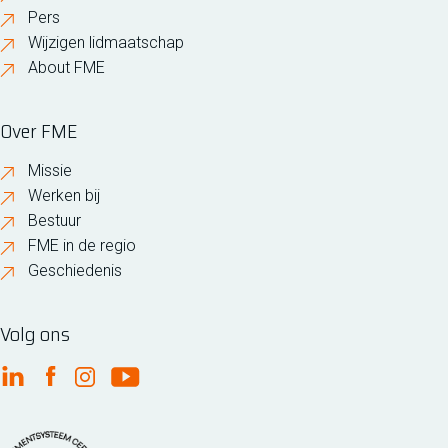
Pers
Wijzigen lidmaatschap
About FME
Over FME
Missie
Werken bij
Bestuur
FME in de regio
Geschiedenis
Volg ons
FME Linkedin
FME Facebook
FME Instagram
FME Youtube