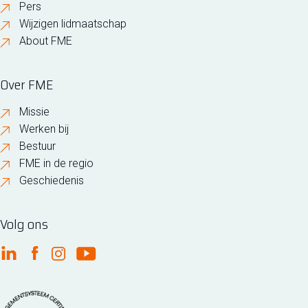
Pers
Wijzigen lidmaatschap
About FME
Over FME
Missie
Werken bij
Bestuur
FME in de regio
Geschiedenis
Volg ons
FME Linkedin
FME Facebook
FME Instagram
FME Youtube