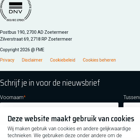
Managementsyteem certificatie DNV iso/iec 27001
Postbus 190, 2700 AD Zoetermeer
Zilverstraat 69, 2718 RP Zoetermeer
Copyright 2026 @ FME
Privacy
Disclaimer
Cookiebeleid
Cookies beheren
Schrijf je in voor de nieuwsbrief
Voornaam
Tussen
Deze website maakt gebruik van cookies
Achternaam
Wij maken gebruik van cookies en andere gelijkwaardige
technieken. We gebruiken deze onder andere om de