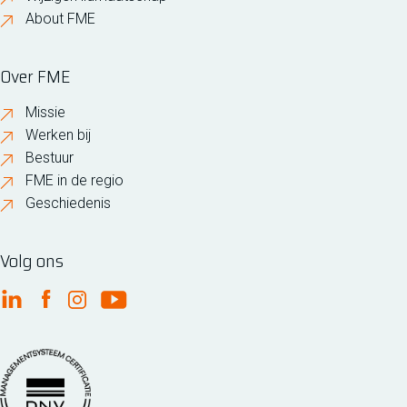
About FME
Over FME
Missie
Werken bij
Bestuur
FME in de regio
Geschiedenis
Volg ons
FME Linkedin
FME Facebook
FME Instagram
FME Youtube