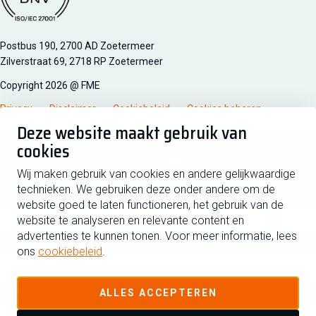
Managementsyteem certificatie DNV iso/iec 27001
Postbus 190, 2700 AD Zoetermeer
Zilverstraat 69, 2718 RP Zoetermeer
Copyright 2026 @ FME
Privacy
Disclaimer
Cookiebeleid
Cookies beheren
Deze website maakt gebruik van
cookies
Schrijf je in voor de nieuwsbrief
Wij maken gebruik van cookies en andere gelijkwaardige
technieken. We gebruiken deze onder andere om de
Voornaam
Tussen
website goed te laten functioneren, het gebruik van de
website te analyseren en relevante content en
advertenties te kunnen tonen. Voor meer informatie, lees
Achternaam
ons
cookiebeleid
.
E-mailadres
ALLES ACCEPTEREN