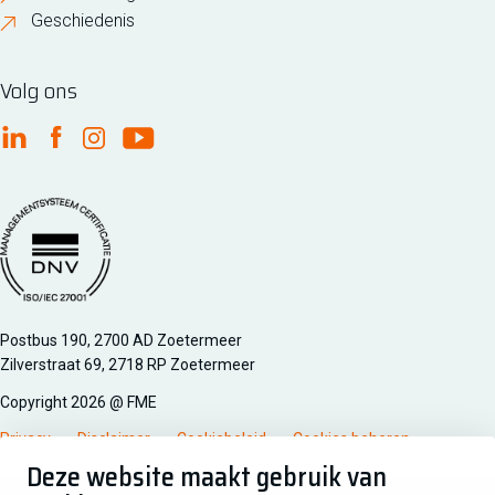
Geschiedenis
Volg ons
FME Linkedin
FME Facebook
FME Instagram
FME Youtube
Managementsyteem certificatie DNV iso/iec 27001
Postbus 190, 2700 AD Zoetermeer
Zilverstraat 69, 2718 RP Zoetermeer
Copyright 2026 @ FME
Privacy
Disclaimer
Cookiebeleid
Cookies beheren
Deze website maakt gebruik van