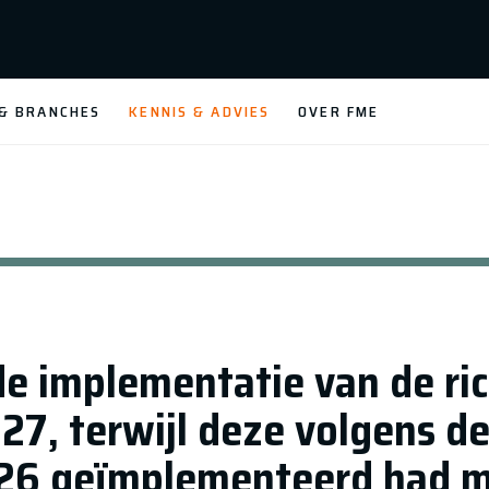
 & BRANCHES
KENNIS & ADVIES
OVER FME
de implementatie van de ric
027, terwijl deze volgens d
2026 geïmplementeerd had m