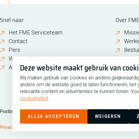
Snel naar
Over FM
Het FME Serviceteam
Missi
Contact
Werke
Pers
Bestu
Wijzigen lidmaatschap
FME i
Deze website maakt gebruik van cook
About FME
Gesch
Wij maken gebruik van cookies en andere gelijkwaardi
andere om de website goed te laten functioneren, het 
relevante content en advertenties te kunnen tonen. Voo
cookiebeleid
.
Postbus 190, 2700 AD Zoetermeer
Zilverstraat 69, 2718 RP Zoete
ALLES ACCEPTEREN
WEIGEREN
Privacy
Disclaimer
Cookiebeleid
Cookies beheren