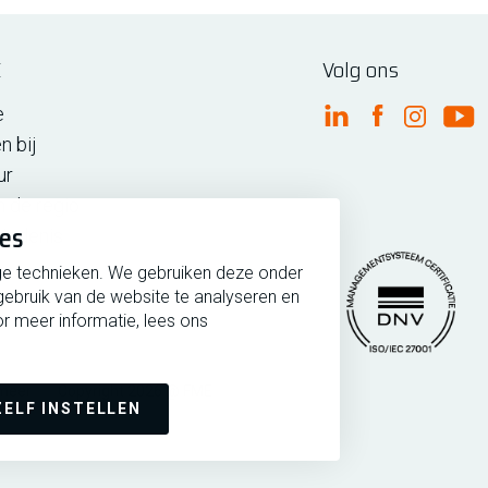
E
Volg ons
e
FME Linkedin
FME Facebo
FME Ins
FM
n bij
ur
n de regio
ies
iedenis
ge technieken. We gebruiken deze onder
gebruik van de website te analyseren en
r meer informatie, lees ons
rmeer
Copyright 2026 @ FME
Managementsytee
ZELF INSTELLEN