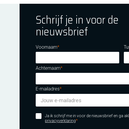
Schrijf je in voor de
nieuwsbrief
ok
tagram
E Youtube
Voornaam
Tu
Achternaam
E-mailadres
m certificatie DNV iso/iec 27001
Ja ik schrijf me in voor de nieuwsbrief en ga 
privacyverklaring