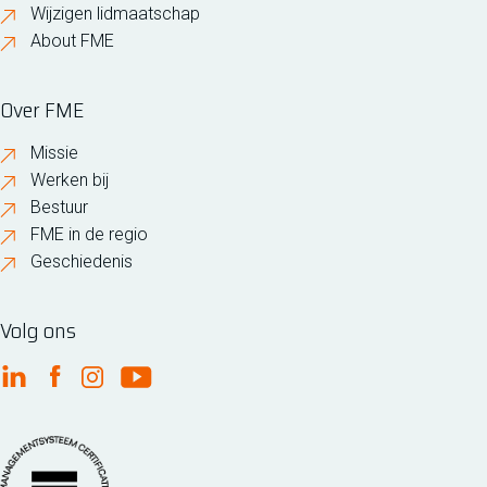
Wijzigen lidmaatschap
About FME
Over FME
Missie
Werken bij
Bestuur
FME in de regio
Geschiedenis
Volg ons
FME Linkedin
FME Facebook
FME Instagram
FME Youtube