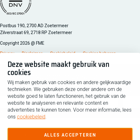
Managementsyteem certificatie DNV iso/iec 27001
Postbus 190, 2700 AD Zoetermeer
Zilverstraat 69, 2718 RP Zoetermeer
Copyright 2026 @ FME
Privacy
Disclaimer
Cookiebeleid
Cookies beheren
Deze website maakt gebruik van
cookies
Schrijf je in voor de nieuwsbrief
Wij maken gebruik van cookies en andere gelijkwaardige
technieken. We gebruiken deze onder andere om de
Voornaam
Tussen
website goed te laten functioneren, het gebruik van de
website te analyseren en relevante content en
advertenties te kunnen tonen. Voor meer informatie, lees
Achternaam
ons
cookiebeleid
.
E-mailadres
ALLES ACCEPTEREN