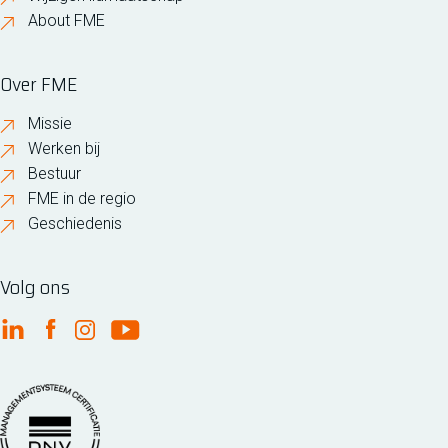
About FME
Over FME
Missie
Werken bij
Bestuur
FME in de regio
Geschiedenis
Volg ons
FME Linkedin
FME Facebook
FME Instagram
FME Youtube