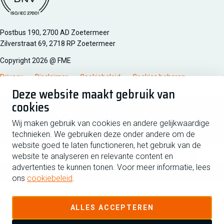
Managementsyteem certificatie DNV iso/iec 27001
Postbus 190, 2700 AD Zoetermeer
Zilverstraat 69, 2718 RP Zoetermeer
Copyright 2026 @ FME
Privacy
Disclaimer
Cookiebeleid
Cookies beheren
Deze website maakt gebruik van
cookies
Schrijf je in voor de nieuwsbrief
Wij maken gebruik van cookies en andere gelijkwaardige
technieken. We gebruiken deze onder andere om de
Voornaam
Tussen
website goed te laten functioneren, het gebruik van de
website te analyseren en relevante content en
advertenties te kunnen tonen. Voor meer informatie, lees
Achternaam
ons
cookiebeleid
.
E-mailadres
ALLES ACCEPTEREN