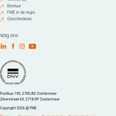
Bestuur
FME in de regio
Geschiedenis
Volg ons
FME Linkedin
FME Facebook
FME Instagram
FME Youtube
Managementsyteem certificatie DNV iso/iec 27001
Postbus 190, 2700 AD Zoetermeer
Zilverstraat 69, 2718 RP Zoetermeer
Copyright 2026 @ FME