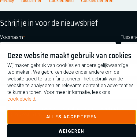
Privacy
Disclaimer
Cookiebeleid
Cookies beheren
Schrijf je in voor de nieuwsbrief
Voornaam
Tussen
Deze website maakt gebruik van cookies
Achternaam
Wij maken gebruik van cookies en andere gelijkwaardige
technieken. We gebruiken deze onder andere om de
website goed te laten functioneren, het gebruik van de
E-mailadres
website te analyseren en relevante content en advertenties
te kunnen tonen. Voor meer informatie, lees ons
cookiebeleid
.
Ja ik schrijf me in voor de nieuwsbrief en ga akkoord met de
privacyverklaring
ALLES ACCEPTEREN
WEIGEREN