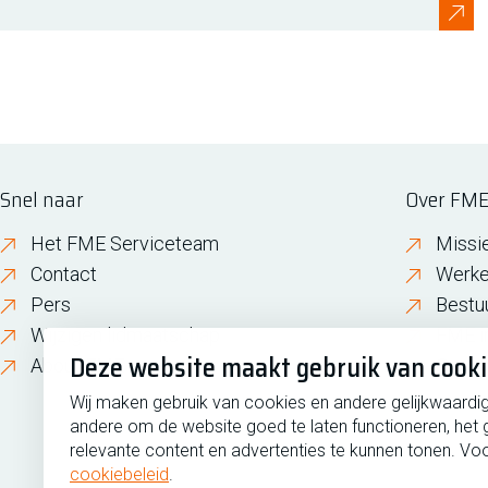
Snel naar
Over FM
Het FME Serviceteam
Missi
Contact
Werke
Pers
Bestu
Wijzigen lidmaatschap
FME i
Deze website maakt gebruik van cook
About FME
Gesch
Wij maken gebruik van cookies en andere gelijkwaardi
andere om de website goed te laten functioneren, het 
relevante content en advertenties te kunnen tonen. Voo
cookiebeleid
.