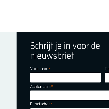
Schrijf je in voor de
nieuwsbrief
ok
tagram
E Youtube
Voornaam
Tu
Achternaam
E-mailadres