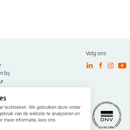
E
Volg ons
e
FME Linkedin
FME Facebo
FME Ins
FM
n bij
ur
n de regio
ies
iedenis
ge technieken. We gebruiken deze onder
gebruik van de website te analyseren en
r meer informatie, lees ons