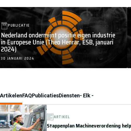
PUBLICATIE
Nederland ondermijnt positie eigen industrie
in Europese Unie (Theo Henrar, ESB, januari
2024)
30 JANUARI 2024
ARTIKELEN BINNEN DIT ONDERWERP
Artikelen
FAQ
Publicaties
Diensten
- Elk -
ARTIKEL
Stappenplan Machineverordening help