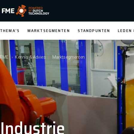
FME Logo, to the homepage
THEMA'S
MARKTSEGMENTEN
STANDPUNTEN
LEDEN
FME
Kennis & Advies
Marktsegmenten
Industrie