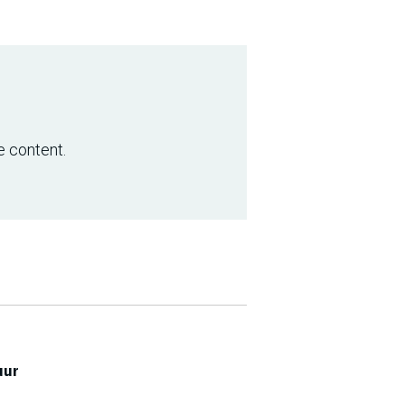
e content.
uur