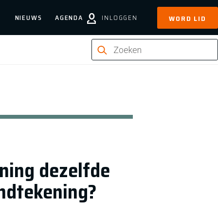
NIEUWS
AGENDA
INLOGGEN
WORD LID
ning dezelfde
andtekening?