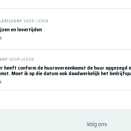
EXCLUSIEF
VOOR LEDEN
jzen en levertijden
26
SIEF
VOOR LEDEN
er heeft conform de huurovereenkomst de huur opgezegd e
st. Moet ik op die datum ook daadwerkelijk het bedrijfs
26
E
Volg ons