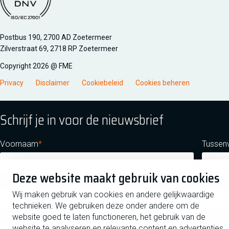
Managementsyteem certificatie DNV iso/iec 27001
Postbus 190, 2700 AD Zoetermeer
Zilverstraat 69, 2718 RP Zoetermeer
Copyright 2026 @ FME
Privacy
Disclaimer
Cookiebeleid
Cookies beheren
Schrijf je in voor de nieuwsbrief
Voornaam
Tussen
Deze website maakt gebruik van cookies
Achternaam
Wij maken gebruik van cookies en andere gelijkwaardige
technieken. We gebruiken deze onder andere om de
E-mailadres
website goed te laten functioneren, het gebruik van de
website te analyseren en relevante content en advertenties