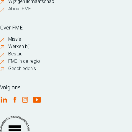
Wijzigen lidmaatschap
About FME
Over FME
Missie
Werken bij
Bestuur
FME in de regio
Geschiedenis
Volg ons
FME Linkedin
FME Facebook
FME Instagram
FME Youtube