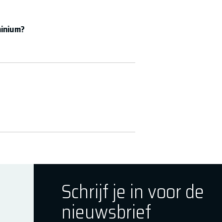
minium?
Schrijf je in voor de
nieuwsbrief
ok
tagram
E Youtube