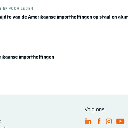
SIEF
VOOR LEDEN
wijdte van de Amerikaanse importheffingen op staal en alu
rikaanse importheffingen
E
Volg ons
e
FME Linkedin
FME Facebo
FME Ins
FM