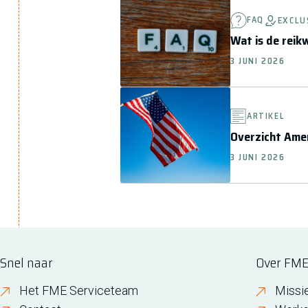
FAQ
EXCLU
Wat is de reik
3 JUNI 2026
ARTIKEL
Overzicht Ame
3 JUNI 2026
Snel naar
Over FM
Het FME Serviceteam
Missi