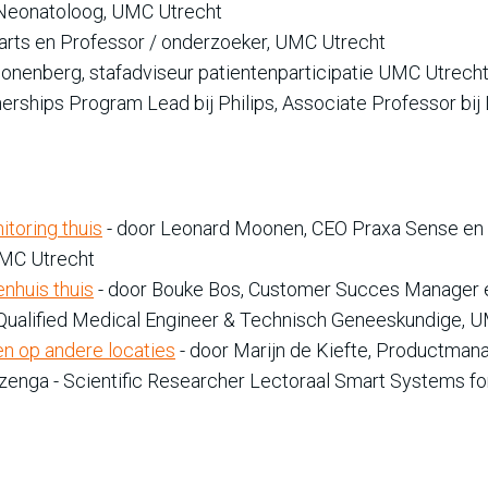
s, Neonatoloog, UMC Utrecht
sarts en Professor / onderzoeker, UMC Utrecht
hoonenberg, stafadviseur patientenparticipatie UMC Utrech
tnerships Program Lead bij Philips, Associate Professor bi
toring thuis
- door Leonard Moonen, CEO Praxa Sense en D
UMC Utrecht
enhuis thuis
- door Bouke Bos, Customer Succes Manager e
 Qualified Medical Engineer & Technisch Geneeskundige, 
en op andere locaties
- door Marijn de Kiefte, Productmana
zenga - Scientific Researcher Lectoraal Smart Systems fo