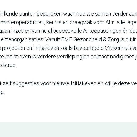
chillende punten besproken waarmee we samen verder aan
interoperabiliteit, kennis en draagvlak voor AI in alle lag
 gaan inzetten van nu al succesvolle AI toepassingen én 
iëntenorganisaties. Vanuit FME Gezondheid & Zorg is dit in
e projecten en initiatieven zoals bijvoorbeeld ‘Ziekenhuis
e initiatieven is verdere verdieping en contact nodig met j
p terug.
nt zelf suggesties voor nieuwe initiatieven en wil je dez
p.