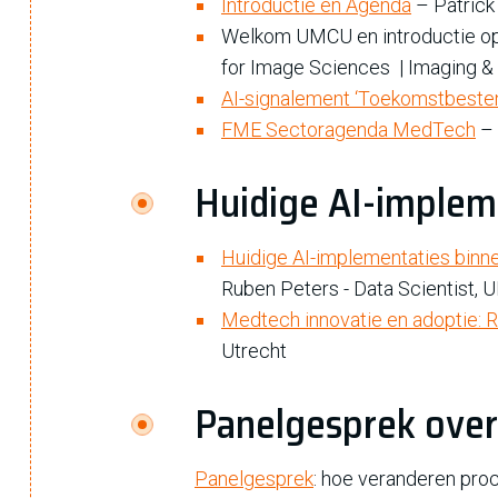
Introductie en Agenda
– Patric
Welkom UMCU en introductie op 
for Image Sciences | Imaging &
AI-signalement ‘Toekomstbeste
FME Sectoragenda MedTech
– 
Huidige AI-implem
Huidige AI-implementaties binn
Ruben Peters - Data Scientist, 
Medtech innovatie en adoptie: 
Utrecht
Panelgesprek over
Panelgesprek
: hoe veranderen pro