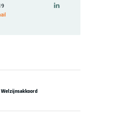
19
https://www.linkedin.com/comp
ail
 Welzijnsakkoord