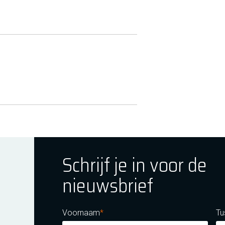
Schrijf je in voor de
nieuwsbrief
ok
tagram
E Youtube
Voornaam
Tu