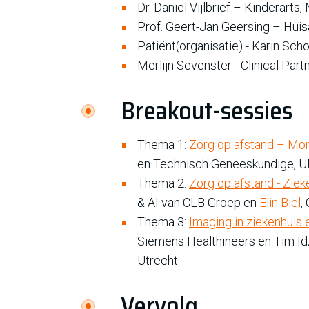
Dr. Daniel Vijlbrief – Kinderart
Prof. Geert-Jan Geersing – Hui
Patiënt(organisatie) - Karin Sc
Merlijn Sevenster - Clinical Par
Breakout-sessies
Thema 1:
Zorg op afstand – Moni
en Technisch Geneeskundige, 
Thema 2:
Zorg op afstand - Ziek
& AI van CLB Groep en
Elin Biel
,
Thema 3:
Imaging in ziekenhuis 
Siemens Healthineers en Tim Id
Utrecht
Vervolg