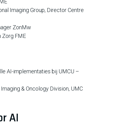
FME
nal Imaging Group, Director Centre
anager ZonMw
n Zorg FME
lle AI-implementaties bij UMCU –
 - Imaging & Oncology Division, UMC
r AI