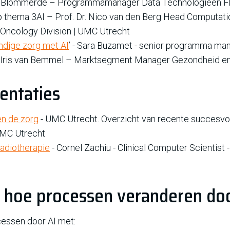
k Blommerde – Programmamanager Data Technologieën 
thema 3AI – Prof. Dr. Nico van den Berg Head Computatio
 Oncology Division | UMC Utrecht
ndige zorg met AI
’ - Sara Buzamet - senior programma m
Iris van Bemmel – Marktsegment Manager Gezondheid e
entaties
en de zorg
- UMC Utrecht. Overzicht van recente succesvo
UMC Utrecht
Radiotherapie
- Cornel Zachiu - Clinical Computer Scientist
 hoe processen veranderen doo
cessen door AI met: