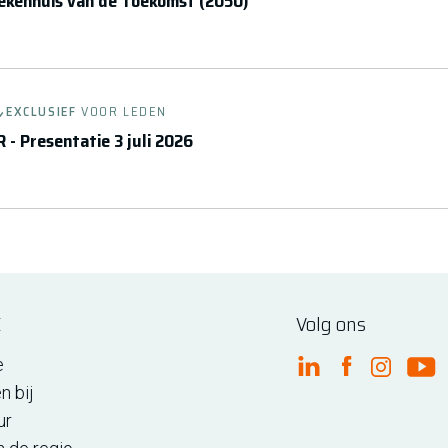
ekenhuis van de Toekomst (2050)
EXCLUSIEF
VOOR LEDEN
 - Presentatie 3 juli 2026
E
Volg ons
e
FME Linkedin
FME Facebo
FME Ins
FM
n bij
ur