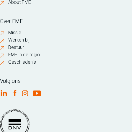
About FME
Over FME
Missie
Werken bij
Bestuur
FME in de regio
Geschiedenis
Volg ons
FME Linkedin
FME Facebook
FME Instagram
FME Youtube