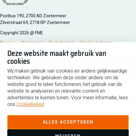
Managementsyteem certificatie DNV iso/iec 27001
Postbus 190, 2700 AD Zoetermeer
Zilverstraat 69, 2718 RP Zoetermeer
Copyright 2026 @ FME
Privacy
Disclaimer
Cookiebeleid
Cookies beheren
Deze website maakt gebruik van
cookies
Schrijf je in voor de nieuwsbrief
Wij maken gebruik van cookies en andere gelijkwaardige
technieken. We gebruiken deze onder andere om de
Voornaam
Tussen
website goed te laten functioneren, het gebruik van de
website te analyseren en relevante content en
advertenties te kunnen tonen. Voor meer informatie, lees
Achternaam
ons
cookiebeleid
.
E-mailadres
ALLES ACCEPTEREN