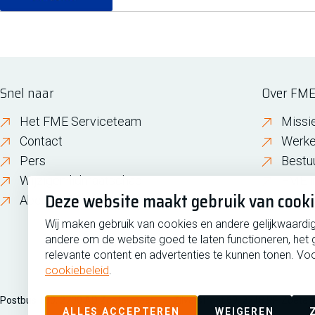
Snel naar
Over FM
Het FME Serviceteam
Missi
Contact
Werke
Pers
Bestu
Wijzigen lidmaatschap
FME i
Deze website maakt gebruik van cook
About FME
Gesch
Wij maken gebruik van cookies en andere gelijkwaardi
andere om de website goed te laten functioneren, het 
relevante content en advertenties te kunnen tonen. Voo
cookiebeleid
.
Postbus 190, 2700 AD Zoetermeer
Zilverstraat 69, 2718 RP Zoete
ALLES ACCEPTEREN
WEIGEREN