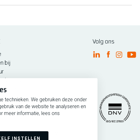
E
Volg ons
e
FME Linkedin
FME Facebo
FME Ins
FM
n bij
ur
n de regio
ies
iedenis
ge technieken. We gebruiken deze onder
gebruik van de website te analyseren en
r meer informatie, lees ons
rmeer
Copyright 2026 @ FME
Managementsytee
ZELF INSTELLEN