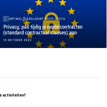
EXCLUSIEF
VOOR LEDEN
ARTIKEL
Privacy: pas tijdig je modelcontracten
(standard contractual clauses) aan
10 OKTOBER 2023
e activiteiten?