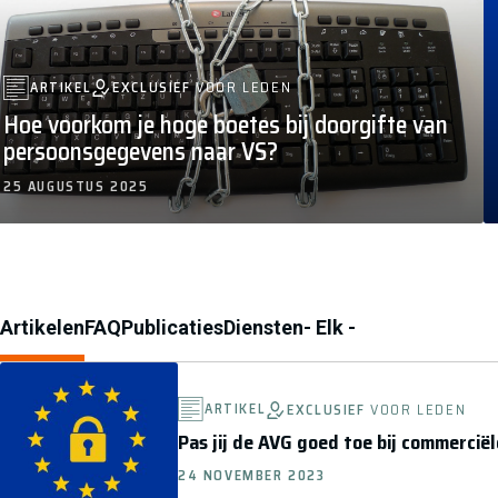
EXCLUSIEF
VOOR LEDEN
ARTIKEL
Hoe voorkom je hoge boetes bij doorgifte van
persoonsgegevens naar VS?
25 AUGUSTUS 2025
ARTIKELEN BINNEN DIT ONDERWERP
Artikelen
FAQ
Publicaties
Diensten
- Elk -
ARTIKEL
EXCLUSIEF
VOOR LEDEN
Pas jij de AVG goed toe bij commerciël
24 NOVEMBER 2023